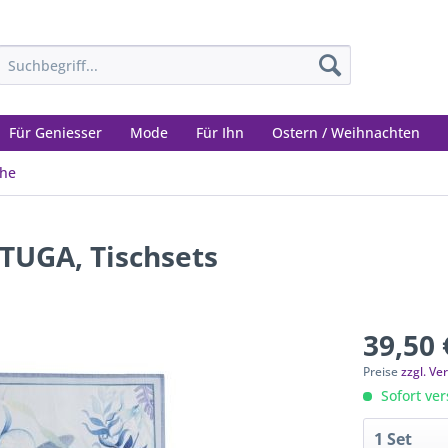
Für Geniesser
Mode
Für Ihn
Ostern / Weihnachten
che
TUGA, Tischsets
39,50 
Preise
zzgl. V
Sofort ver