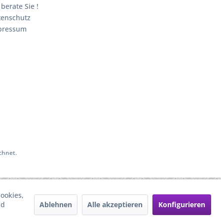
 berate Sie !
tenschutz
pressum
chnet.
ookies,
Ablehnen
Alle akzeptieren
Konfigurieren
nd