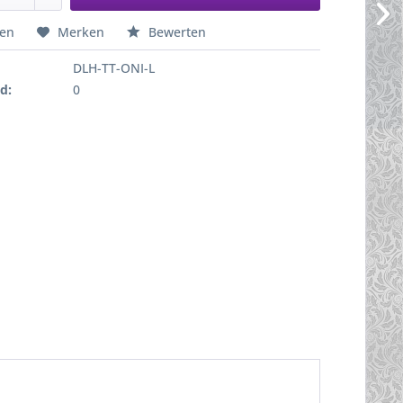
hen
Merken
Bewerten
DLH-TT-ONI-L
d:
0