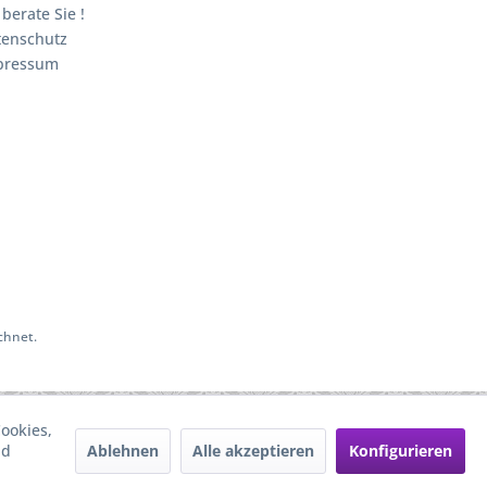
 berate Sie !
tenschutz
pressum
chnet.
ookies,
Ablehnen
Alle akzeptieren
Konfigurieren
nd