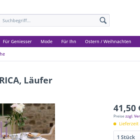
Für Geniesser
Mode
Für Ihn
Ostern / Weihnachten
che
ICA, Läufer
41,50 
Preise
zzgl. V
Lieferzeit