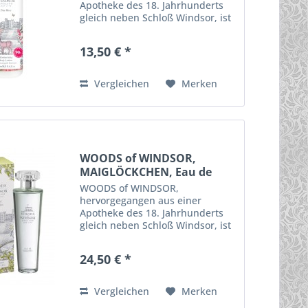
Apotheke des 18. Jahrhunderts
gleich neben Schloß Windsor, ist
eine englische Premium - Marke,
die ihre Inspiration aus der
13,50 € *
schönen Landschaft um Windsor
und traditionsreicher
englischer...
Vergleichen
Merken
WOODS of WINDSOR,
MAIGLÖCKCHEN, Eau de
Toilette
WOODS of WINDSOR,
hervorgegangen aus einer
Apotheke des 18. Jahrhunderts
gleich neben Schloß Windsor, ist
eine englische Premium - Marke,
die ihre Inspiration aus der
24,50 € *
schönen Landschaft um Windsor
und traditionsreicher
englischer...
Vergleichen
Merken