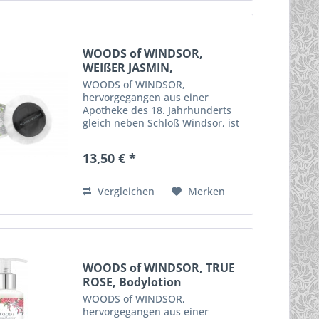
WOODS of WINDSOR,
WEIßER JASMIN,
Körperpuder
WOODS of WINDSOR,
hervorgegangen aus einer
Apotheke des 18. Jahrhunderts
gleich neben Schloß Windsor, ist
eine englische Premium - Marke,
die ihre Inspiration aus der
13,50 € *
schönen Landschaft um Windsor
und traditionsreicher
englischer...
Vergleichen
Merken
WOODS of WINDSOR, TRUE
ROSE, Bodylotion
WOODS of WINDSOR,
hervorgegangen aus einer