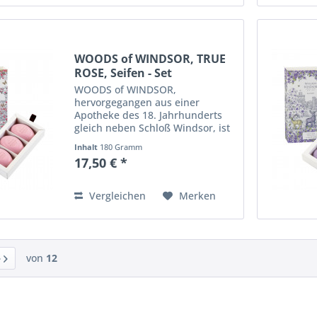
WOODS of WINDSOR, TRUE
ROSE, Seifen - Set
WOODS of WINDSOR,
hervorgegangen aus einer
Apotheke des 18. Jahrhunderts
gleich neben Schloß Windsor, ist
eine englische Premium - Marke,
Inhalt
180 Gramm
die ihre Inspiration aus der
17,50 € *
schönen Landschaft um Windsor
und traditionsreicher
englischer...
Vergleichen
Merken
von
12