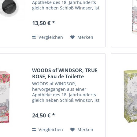
Apotheke des 18. Jahrhunderts
gleich neben Schloß Windsor, ist
eine englische Premium - Marke,
die ihre Inspiration aus der
13,50 € *
schönen Landschaft um Windsor
und traditionsreicher
englischer...
Vergleichen
Merken
WOODS of WINDSOR, TRUE
ROSE, Eau de Toilette
WOODS of WINDSOR,
hervorgegangen aus einer
Apotheke des 18. Jahrhunderts
gleich neben Schloß Windsor, ist
eine englische Premium - Marke,
die ihre Inspiration aus der
24,50 € *
schönen Landschaft um Windsor
und traditionsreicher
englischer...
Vergleichen
Merken