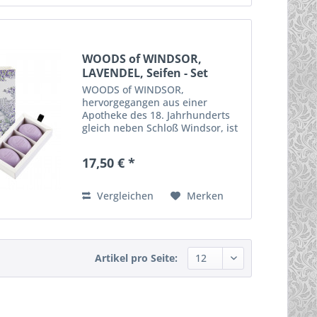
WOODS of WINDSOR,
LAVENDEL, Seifen - Set
WOODS of WINDSOR,
hervorgegangen aus einer
Apotheke des 18. Jahrhunderts
gleich neben Schloß Windsor, ist
eine englische Premium - Marke,
die ihre Inspiration aus der
17,50 € *
schönen Landschaft um Windsor
und traditionsreicher
englischer...
Vergleichen
Merken
Artikel pro Seite: