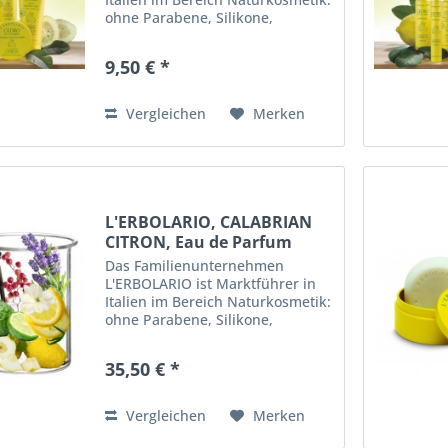
ohne Parabene, Silikone,
Mineralöle, Formaldehyd,
freisetzende
9,50 € *
Konservierungsmittel, Acylate,
Vaseline, genmanipulierte
Pflanzen und künstliche...
Vergleichen
Merken
L'ERBOLARIO, CALABRIAN
CITRON, Eau de Parfum
Das Familienunternehmen
L'ERBOLARIO ist Marktführer in
Italien im Bereich Naturkosmetik:
ohne Parabene, Silikone,
Mineralöle, Formaldehyd,
freisetzende
35,50 € *
Konservierungsmittel, Acylate,
Vaseline, genmanipulierte
Pflanzen und künstliche...
Vergleichen
Merken