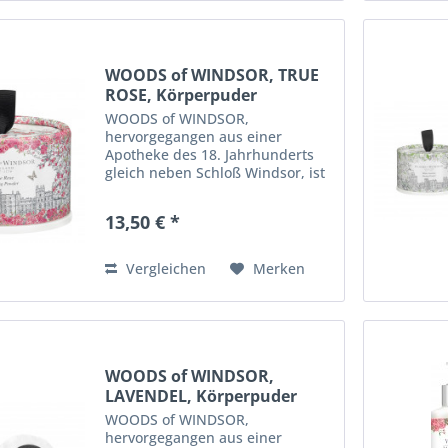
WOODS of WINDSOR, TRUE
ROSE, Körperpuder
WOODS of WINDSOR,
hervorgegangen aus einer
Apotheke des 18. Jahrhunderts
gleich neben Schloß Windsor, ist
eine englische Premium - Marke,
die ihre Inspiration aus der
13,50 € *
schönen Landschaft um Windsor
und traditionsreicher
englischer...
Vergleichen
Merken
WOODS of WINDSOR,
LAVENDEL, Körperpuder
WOODS of WINDSOR,
hervorgegangen aus einer