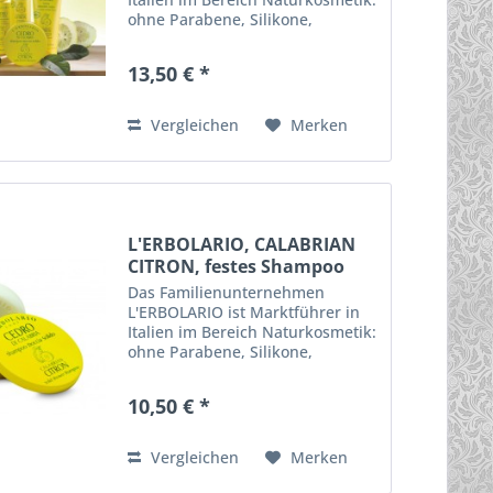
ohne Parabene, Silikone,
Mineralöle, Formaldehyd,
freisetzende
13,50 € *
Konservierungsmittel, Acylate,
Vaseline, genmanipulierte
Pflanzen und künstliche...
Vergleichen
Merken
L'ERBOLARIO, CALABRIAN
CITRON, festes Shampoo
Das Familienunternehmen
L'ERBOLARIO ist Marktführer in
Italien im Bereich Naturkosmetik:
ohne Parabene, Silikone,
Mineralöle, Formaldehyd,
freisetzende
10,50 € *
Konservierungsmittel, Acylate,
Vaseline, genmanipulierte
Pflanzen und künstliche...
Vergleichen
Merken