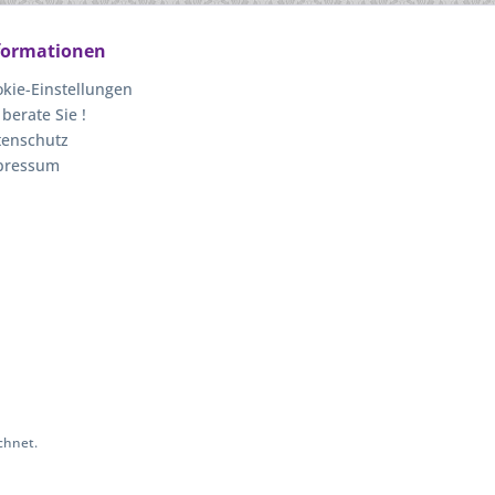
formationen
kie-Einstellungen
 berate Sie !
tenschutz
pressum
chnet.