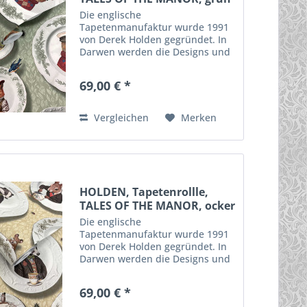
Die englische
Tapetenmanufaktur wurde 1991
von Derek Holden gegründet. In
Darwen werden die Designs und
die Tapeten hergestellt. Durch
innovative Techniken,
69,00 € *
ausgefallene Motive und
qualitativ hochwertige
Materialien enstehen diese...
Vergleichen
Merken
HOLDEN, Tapetenrollle,
TALES OF THE MANOR, ocker
Die englische
Tapetenmanufaktur wurde 1991
von Derek Holden gegründet. In
Darwen werden die Designs und
die Tapeten hergestellt. Durch
innovative Techniken,
69,00 € *
ausgefallene Motive und