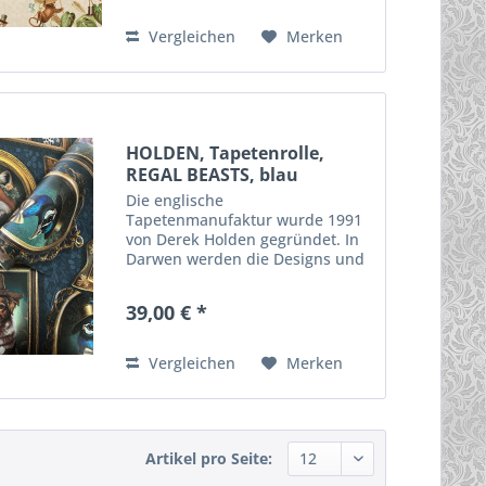
qualitativ hochwertige
Materialien enstehen diese...
Vergleichen
Merken
HOLDEN, Tapetenrolle,
REGAL BEASTS, blau
Die englische
Tapetenmanufaktur wurde 1991
von Derek Holden gegründet. In
Darwen werden die Designs und
die Tapeten hergestellt. Durch
innovative Techniken,
39,00 € *
ausgefallene Motive und
qualitativ hochwertige
Materialien enstehen diese...
Vergleichen
Merken
Artikel pro Seite: