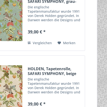
SAFARI SYMPHONY, grau-
grün
Die englische
Tapetenmanufaktur wurde 1991
von Derek Holden gegründet. In
Darwen werden die Designs und
die Tapeten hergestellt. Durch
innovative Techniken,
39,00 € *
ausgefallene Motive und
qualitativ hochwertige
Materialien enstehen diese...
Vergleichen
Merken
HOLDEN, Tapetenrolle,
SAFARI SYMPHONY, beige
Die englische
Tapetenmanufaktur wurde 1991
von Derek Holden gegründet. In
Darwen werden die Designs und
die Tapeten hergestellt. Durch
innovative Techniken,
39,00 € *
ausgefallene Motive und