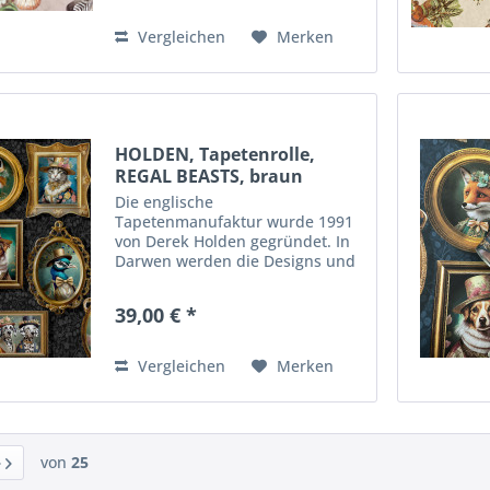
qualitativ hochwertige
Materialien enstehen diese...
Vergleichen
Merken
HOLDEN, Tapetenrolle,
REGAL BEASTS, braun
Die englische
Tapetenmanufaktur wurde 1991
von Derek Holden gegründet. In
Darwen werden die Designs und
die Tapeten hergestellt. Durch
innovative Techniken,
39,00 € *
ausgefallene Motive und
qualitativ hochwertige
Materialien enstehen diese...
Vergleichen
Merken
von
25