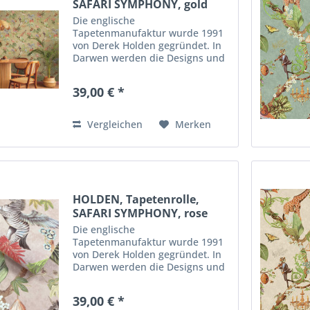
SAFARI SYMPHONY, gold
Die englische
Tapetenmanufaktur wurde 1991
von Derek Holden gegründet. In
Darwen werden die Designs und
die Tapeten hergestellt. Durch
innovative Techniken,
39,00 € *
ausgefallene Motive und
qualitativ hochwertige
Materialien enstehen diese...
Vergleichen
Merken
HOLDEN, Tapetenrolle,
SAFARI SYMPHONY, rose
Die englische
Tapetenmanufaktur wurde 1991
von Derek Holden gegründet. In
Darwen werden die Designs und
die Tapeten hergestellt. Durch
innovative Techniken,
39,00 € *
ausgefallene Motive und