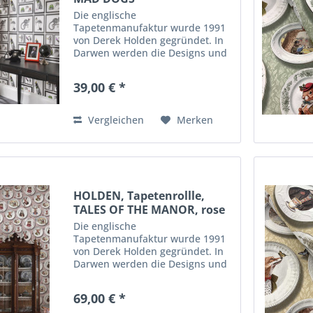
Die englische
Tapetenmanufaktur wurde 1991
von Derek Holden gegründet. In
Darwen werden die Designs und
die Tapeten hergestellt. Durch
innovative Techniken,
39,00 € *
ausgefallene Motive und
qualitativ hochwertige
Materialien enstehen diese...
Vergleichen
Merken
HOLDEN, Tapetenrollle,
TALES OF THE MANOR, rose
Die englische
Tapetenmanufaktur wurde 1991
von Derek Holden gegründet. In
Darwen werden die Designs und
die Tapeten hergestellt. Durch
innovative Techniken,
69,00 € *
ausgefallene Motive und