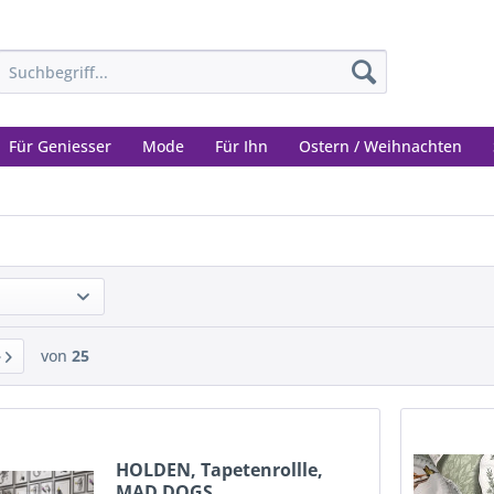
Für Geniesser
Mode
Für Ihn
Ostern / Weihnachten
von
25
HOLDEN, Tapetenrollle,
MAD DOGS