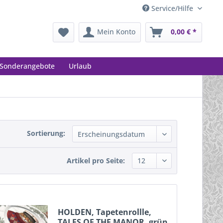
Service/Hilfe
Mein Konto
0,00 € *
Sonderangebote
Urlaub
Sortierung:
Artikel pro Seite:
HOLDEN, Tapetenrollle,
TALES OF THE MANOR, grün