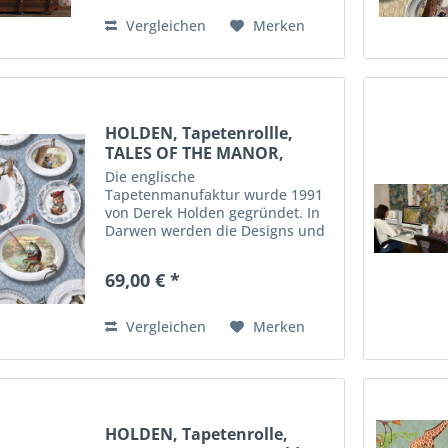
qualitativ hochwertige
Materialien enstehen diese...
Vergleichen
Merken
HOLDEN, Tapetenrollle,
TALES OF THE MANOR,
hellblau
Die englische
Tapetenmanufaktur wurde 1991
von Derek Holden gegründet. In
Darwen werden die Designs und
die Tapeten hergestellt. Durch
innovative Techniken,
69,00 € *
ausgefallene Motive und
qualitativ hochwertige
Materialien enstehen diese...
Vergleichen
Merken
HOLDEN, Tapetenrolle,