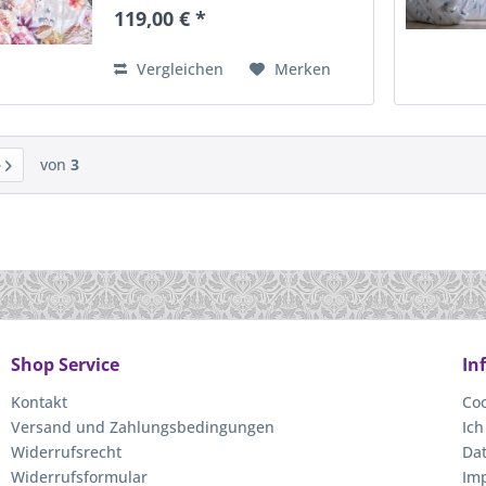
155x220 erhältlich. Der
119,00 € *
Digitaldruck ist aus 100%
mercesierter Baumwolle,
umweltschonend...
Vergleichen
Merken
von
3
Shop Service
In
Kontakt
Coo
Versand und Zahlungsbedingungen
Ich
Widerrufsrecht
Da
Widerrufsformular
Im