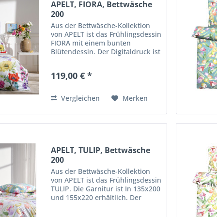
APELT, FIORA, Bettwäsche
200
Aus der Bettwäsche-Kollektion
von APELT ist das Frühlingsdessin
FIORA mit einem bunten
Blütendessin. Der Digitaldruck ist
aus 100% mercesierter
Baumwolle, umweltschonend
119,00 € *
hergestellt - nach GOTS & Ökotex
Standart 100. Die Bettwäsche
wird...
Vergleichen
Merken
APELT, TULIP, Bettwäsche
200
Aus der Bettwäsche-Kollektion
von APELT ist das Frühlingsdessin
TULIP. Die Garnitur ist In 135x200
und 155x220 erhältlich. Der
Digitaldruck ist aus 100%
mercesierter Baumwolle,