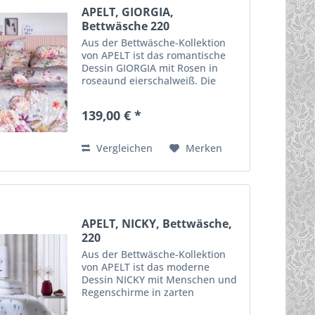
APELT, GIORGIA,
Bettwäsche 220
Aus der Bettwäsche-Kollektion
von APELT ist das romantische
Dessin GIORGIA mit Rosen in
roseaund eierschalweiß. Die
Garnitur ist In 135x200 und
155x220 erhältlich. Der
139,00 € *
Digitaldruck ist aus 100%
mercesierter Baumwolle,
umweltschonend...
Vergleichen
Merken
APELT, NICKY, Bettwäsche,
220
Aus der Bettwäsche-Kollektion
von APELT ist das moderne
Dessin NICKY mit Menschen und
Regenschirme in zarten
Aquarellfarbe auf