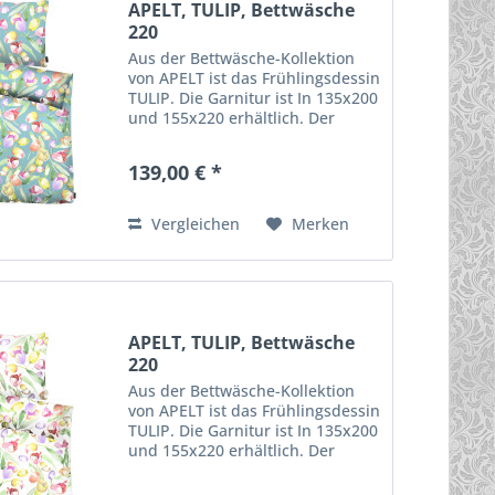
APELT, TULIP, Bettwäsche
220
Aus der Bettwäsche-Kollektion
von APELT ist das Frühlingsdessin
TULIP. Die Garnitur ist In 135x200
und 155x220 erhältlich. Der
Digitaldruck ist aus 100%
mercesierter Baumwolle,
139,00 € *
umweltschonend hergestellt -
nach GOTS & Ökotex Standart...
Vergleichen
Merken
APELT, TULIP, Bettwäsche
220
Aus der Bettwäsche-Kollektion
von APELT ist das Frühlingsdessin
TULIP. Die Garnitur ist In 135x200
und 155x220 erhältlich. Der
Digitaldruck ist aus 100%
mercesierter Baumwolle,