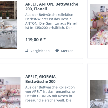
APELT, ANTON, Bettwäsche
200, Flanell
Aus der Bettwäschekollektion
Herbst/Winter ist das Dessin
ANTON. Die Garnitur aus Flanell
ist In 135x200 erhältlich. Der
Digitaldruck ist aus 100%
Baumwolle, umweltschonend
119,00 € *
hergestellt - nach GOTS & Ökotex
Standart 100. Hirsch, Reh und...
Vergleichen
Merken
APELT, GIORGIA,
Bettwäsche 200
Aus der Bettwäsche-Kollektion
von APELT ist das romantische
Dessin GIORGIA mit Rosen in
roseaund eierschalweiß. Die
Garnitur ist In 135x200 und