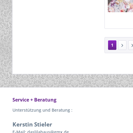
1
Service + Beratung
Unterstützung und Beratung :
Kerstin Stieler
E-Mail: daslilahaus@gmx.de