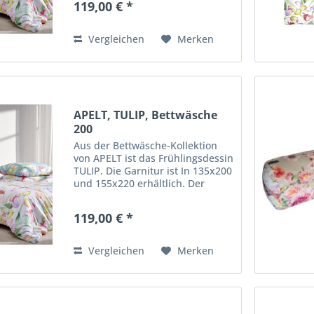
119,00 € *
umweltschonend hergestellt -
nach GOTS & Ökotex Standart...
Vergleichen
Merken
APELT, TULIP, Bettwäsche
200
Aus der Bettwäsche-Kollektion
von APELT ist das Frühlingsdessin
TULIP. Die Garnitur ist In 135x200
und 155x220 erhältlich. Der
Digitaldruck ist aus 100%
mercesierter Baumwolle,
119,00 € *
umweltschonend hergestellt -
nach GOTS & Ökotex Standart...
Vergleichen
Merken