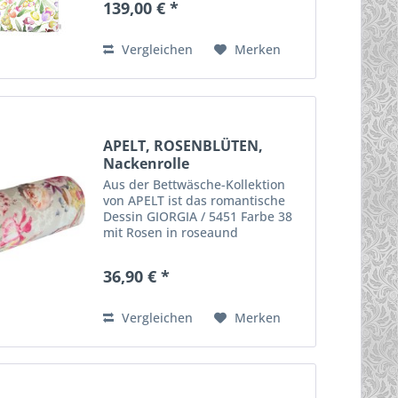
139,00 € *
umweltschonend hergestellt -
nach GOTS & Ökotex Standart...
Vergleichen
Merken
APELT, ROSENBLÜTEN,
Nackenrolle
Aus der Bettwäsche-Kollektion
von APELT ist das romantische
Dessin GIORGIA / 5451 Farbe 38
mit Rosen in roseaund
eierschalweiß. Die Nackenrolle
ROSENBLÜTEN ist die passende
36,90 € *
Ergänzung. Sie ist gefüllt und hat
eine Größe von ca. 20 x 50...
Vergleichen
Merken