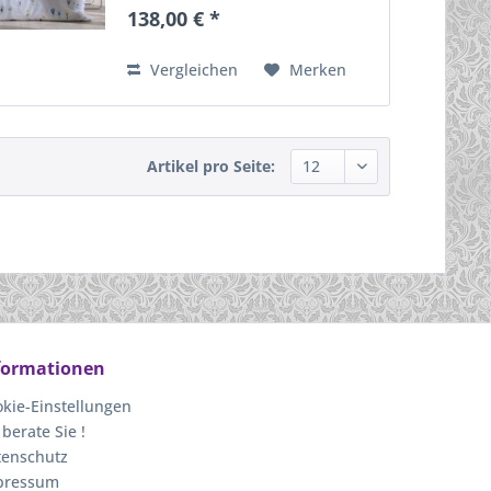
eierschalfarbenem Grund. In
138,00 € *
135x200 und 155x220 erhältlich.
Der Digitaldruck ist aus 100%
mercesierter...
Vergleichen
Merken
Artikel pro Seite:
formationen
kie-Einstellungen
 berate Sie !
tenschutz
pressum