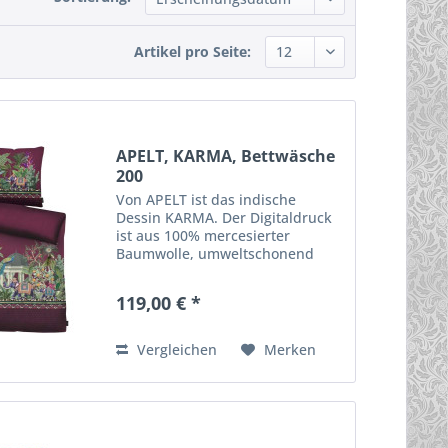
Artikel pro Seite:
APELT, KARMA, Bettwäsche
200
Von APELT ist das indische
Dessin KARMA. Der Digitaldruck
ist aus 100% mercesierter
Baumwolle, umweltschonend
hergestellt - nach GOTS & Ökotex
Standart 100. Die Bettwäsche
119,00 € *
wird hochwertig verarbeitet, ist
atmungsaktiv, weich und...
Vergleichen
Merken