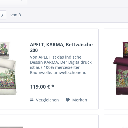
von
3
APELT, KARMA, Bettwäsche
200
Von APELT ist das indische
Dessin KARMA. Der Digitaldruck
ist aus 100% mercesierter
Baumwolle, umweltschonend
hergestellt - nach GOTS & Ökotex
Standart 100. Die Bettwäsche
119,00 € *
wird hochwertig verarbeitet, ist
atmungsaktiv, weich und...
Vergleichen
Merken