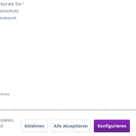
 berate Sie !
tenschutz
pressum
chnet.
ookies,
Ablehnen
Alle akzeptieren
Konfigurieren
nd