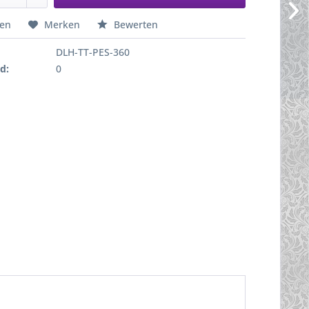
hen
Merken
Bewerten
DLH-TT-PES-360
d:
0