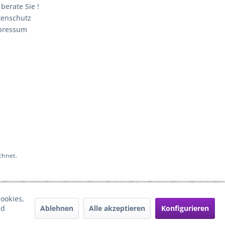
 berate Sie !
tenschutz
pressum
chnet.
ookies,
Ablehnen
Alle akzeptieren
Konfigurieren
nd