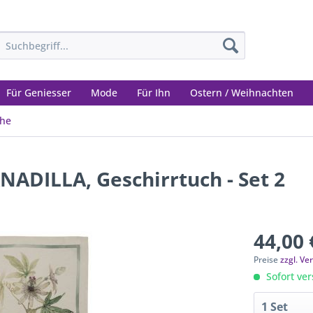
Für Geniesser
Mode
Für Ihn
Ostern / Weihnachten
che
ADILLA, Geschirrtuch - Set 2
44,00 
Preise
zzgl. V
Sofort ver