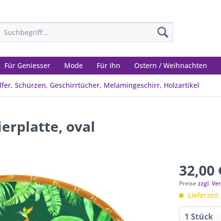
Für Geniesser
Mode
Für Ihn
Ostern / Weihnachten
fer, Schürzen, Geschirrtücher, Melamingeschirr, Holzartikel
ierplatte, oval
32,00 
Preise
zzgl. V
Lieferzeit