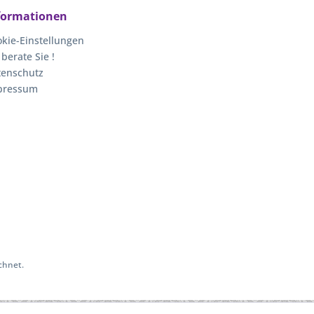
formationen
kie-Einstellungen
 berate Sie !
tenschutz
pressum
chnet.