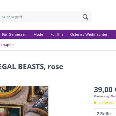
Für Geniesser
Mode
Für Ihn
Ostern / Weihnachten
nkpapier
EGAL BEASTS, rose
39,00 
Preise
zzgl. V
Lieferzeit