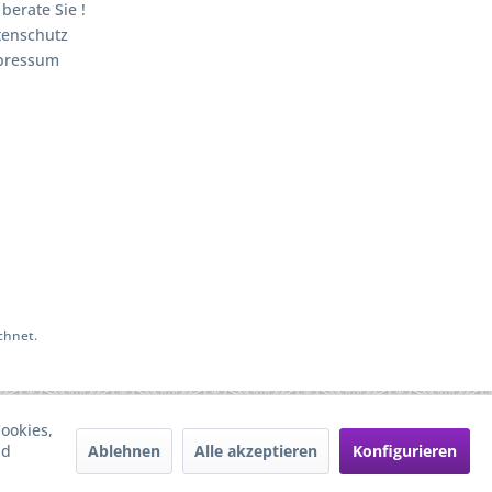
 berate Sie !
tenschutz
pressum
chnet.
ookies,
Ablehnen
Alle akzeptieren
Konfigurieren
nd