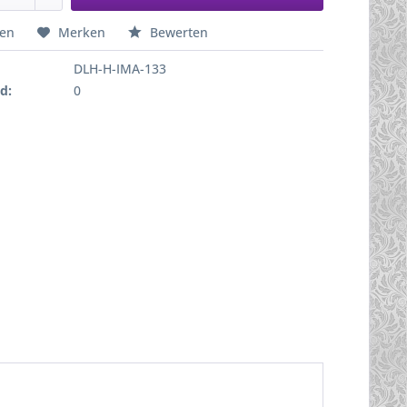
hen
Merken
Bewerten
DLH-H-IMA-133
d:
0