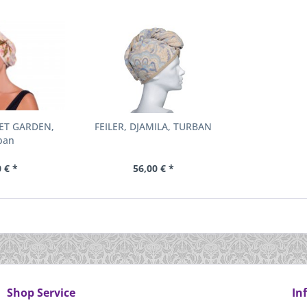
RET GARDEN,
FEILER, DJAMILA, TURBAN
ban
 € *
56,00 € *
Shop Service
In