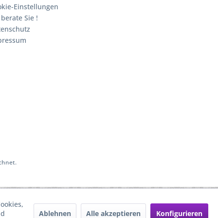
kie-Einstellungen
 berate Sie !
tenschutz
pressum
chnet.
ookies,
Ablehnen
Alle akzeptieren
Konfigurieren
nd