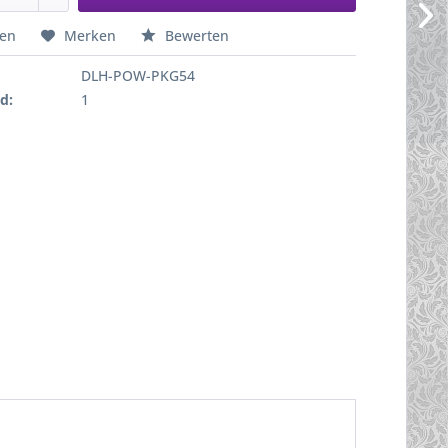
hen
Merken
Bewerten
DLH-POW-PKG54
d:
1